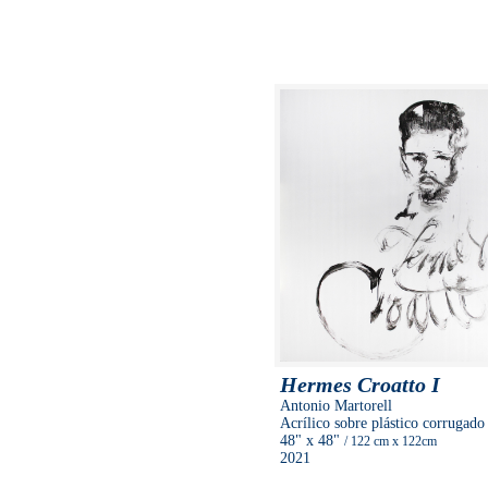
Hermes Croatto I
Antonio Martorell
Acrílico sobre plástico corrugado
48"
x 48"
/ 122 cm
x 122cm
2021