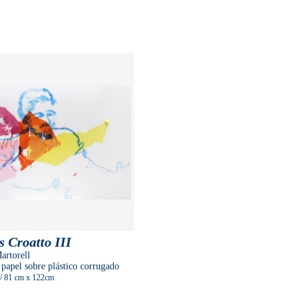
 Croatto III
artorell
 papel sobre plástico corrugado
/ 81 cm
x 122cm