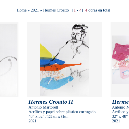
Home
»
2021
»
Hermes Croatto
[
1
-
4
]
4
obras en total
Hermes Croatto II
Hermes
Antonio Martorell
Antonio M
Acrílico y papel sobre plástico corrugado
Acrílico y
48"
x 32"
32"
x 48"
/ 122 cm
x 81cm
2021
2021