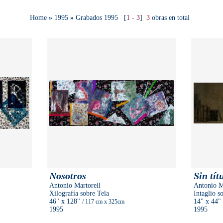
Home
»
1995
»
Grabados 1995
[
1
-
3
]
3
obras en total
Nosotros
Sin tít
Antonio Martorell
Antonio M
Xilografía sobre Tela
Intaglio s
46"
x 128"
14"
x 44"
/ 117 cm
x 325cm
1995
1995