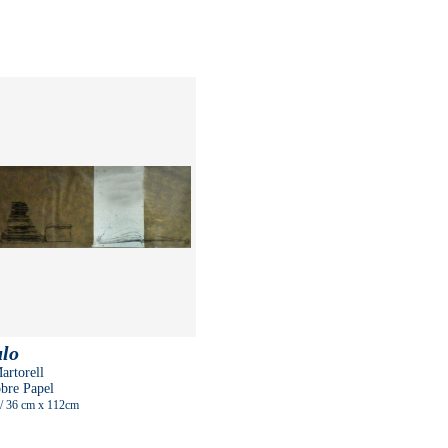
ulo
artorell
obre Papel
/ 36 cm
x 112cm