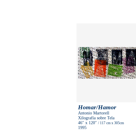
Homar/Hamor
Antonio Martorell
Xilografía sobre Tela
46"
x 120"
/ 117 cm
x 305cm
1995