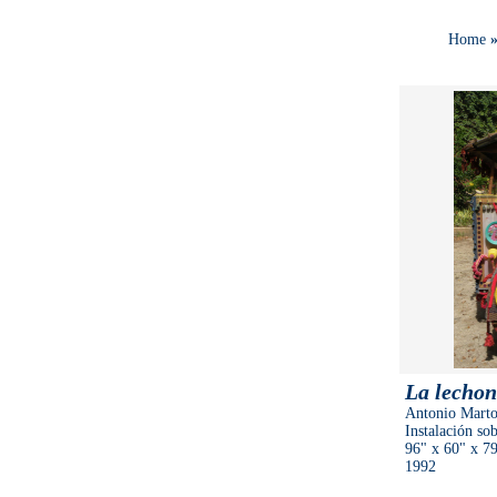
Home
La lechon
Antonio Marto
Instalación so
96"
x 60"
x 7
1992