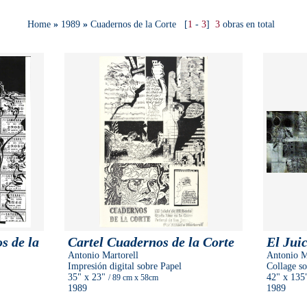
Home
»
1989
»
Cuadernos de la Corte
[
1
-
3
]
3
obras en total
s de la
Cartel Cuadernos de la Corte
El Juic
Antonio Martorell
Antonio M
Impresión digital sobre Papel
Collage so
35"
x 23"
42"
x 135
/ 89 cm
x 58cm
1989
1989