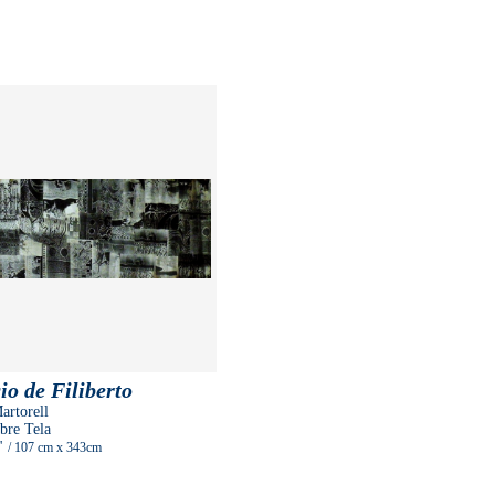
io de Filiberto
artorell
bre Tela
"
/ 107 cm
x 343cm