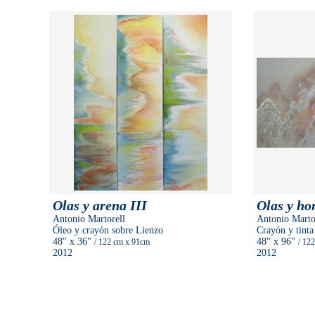
Olas y arena III
Olas y ho
Antonio Martorell
Antonio Marto
Óleo y crayón sobre Lienzo
Crayón y tinta
48"
x 36"
48"
x 96"
/ 122 cm
x 91cm
/ 12
2012
2012