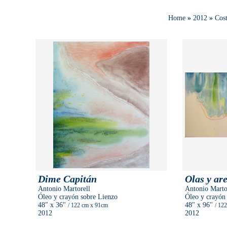
Home
»
2012
»
Cost
Dime Capitán
Olas y ar
Antonio Martorell
Antonio Marto
Óleo y crayón sobre Lienzo
Óleo y crayón
48"
x 36"
48"
x 96"
/ 122 cm
x 91cm
/ 12
2012
2012