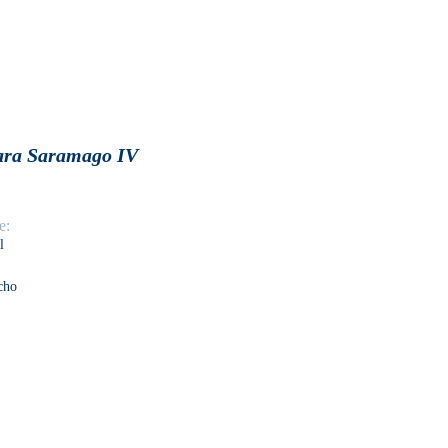
para Saramago IV
e:
l
cho