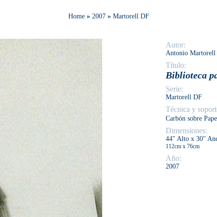
Home
»
2007
»
Martorell DF
Autor:
Antonio Martorell
Título:
Biblioteca 
Serie:
Martorell DF
Técnica y soport
Carbón
sobre Pape
Dimensiones:
44" Alto x 30" An
112cm x 76cm
Año:
2007