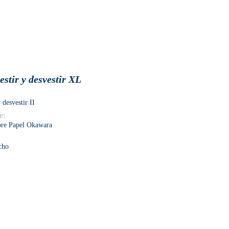
estir y desvestir XL
 desvestir II
e:
bre Papel Okawara
cho