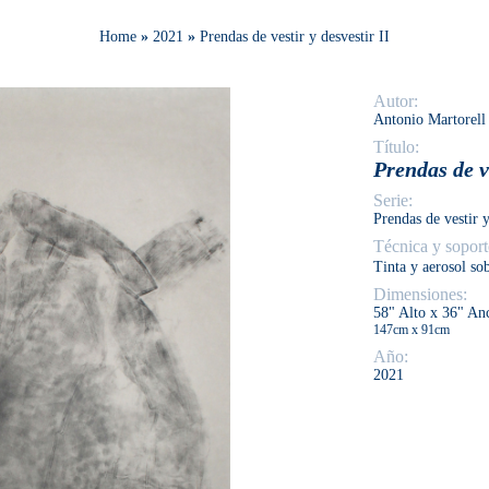
Home
»
2021
»
Prendas de vestir y desvestir II
Autor:
Antonio Martorell
Título:
Prendas de v
Serie:
Prendas de vestir y
Técnica y soport
Tinta y aerosol
so
Dimensiones:
58" Alto x 36" An
147cm x 91cm
Año:
2021