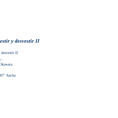
stir y desvestir II
 desvestir II
e:
 Okawara
187" Ancho