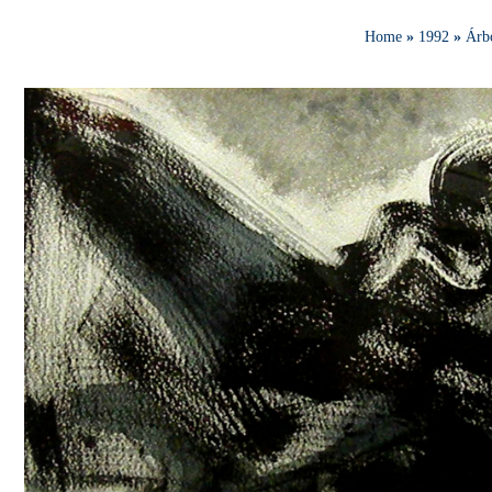
Home
»
1992
»
Árbo